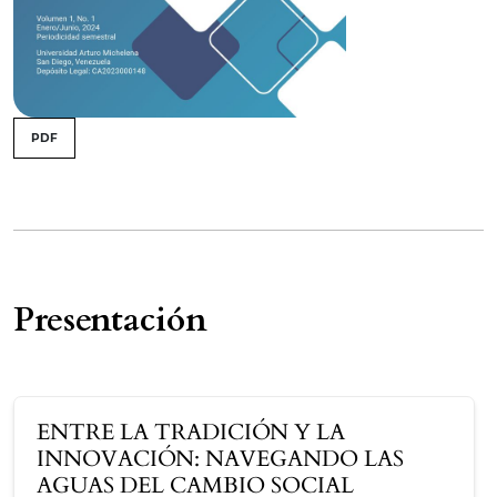
issue.tableOfContents6a760e499ad02
PDF
Tabla de contenidos
Presentación
ENTRE LA TRADICIÓN Y LA
INNOVACIÓN: NAVEGANDO LAS
AGUAS DEL CAMBIO SOCIAL