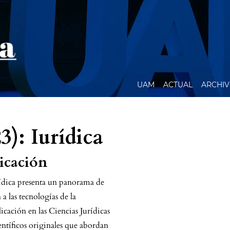
UAM
ACTUAL
ARCHI
3): Iurídica
licación
ídica presenta un panorama de
a las tecnologías de la
cación en las Ciencias Jurídicas
ientíficos originales que abordan