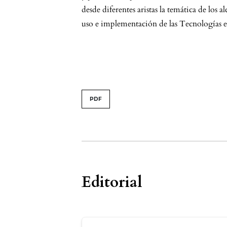
desde diferentes aristas la temática de los a
uso e implementación de las Tecnologías e
issue.tableOfContents6a74
PDF
Tabla de contenidos
Editorial