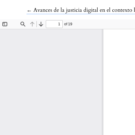
Volver a los detalles del artículo
←
Avances de la justicia digital en el contexto