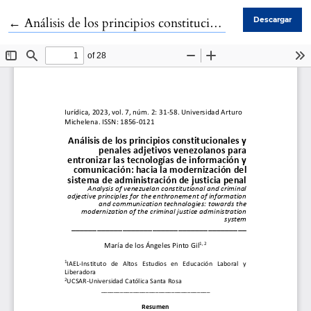
Volver a los detalles del artículo
←
Análisis de los principios constitucionales y penales adjetivos venezolanos para entronizar las tecnologías de información y comunicación: hacia la modernización del sistema de administración de justicia penal
Descargar