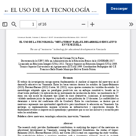
Volver a los detalles del artículo
←
EL USO DE LA TECNOLOGÍA “METAVERSO” PARA EL DESARROLLO EDUCATIVO EN VENEZUELA
Descargar