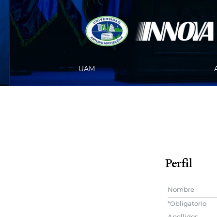
UAM
Perfil
Nombre
*
Obligatorio
user.middleN