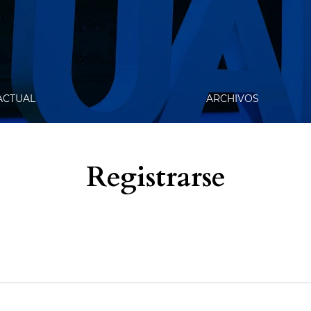
ACTUAL
ARCHIVOS
Registrarse
ame6a761e902b869