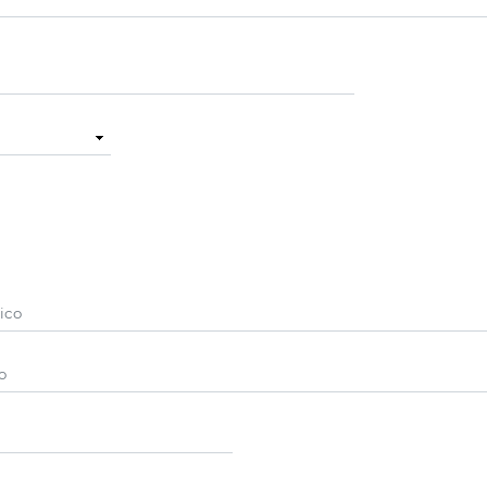
ico
o