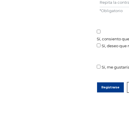
Repita la contr
*
Obligatorio
Sí, consiento qu
Sí, deseo que 
Sí, me gustarí
Registrarse