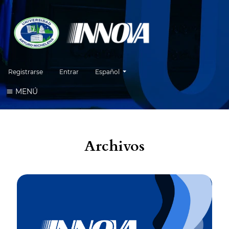
Cambiar el idioma. El idioma actual es:
Registrarse
Entrar
Español
MENÚ
Archivos