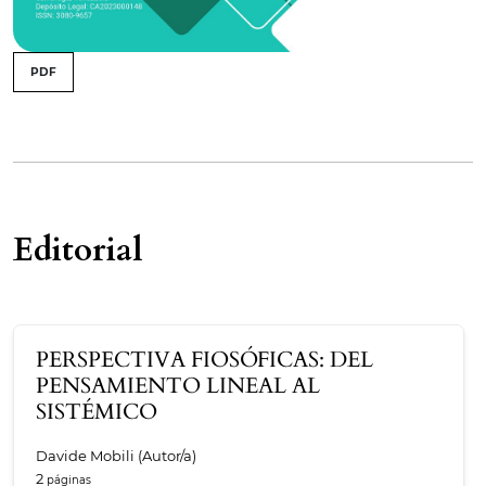
issue.tableOfContents6a75a6cd18ea0
PDF
Tabla de contenidos
Editorial
PERSPECTIVA FIOSÓFICAS: DEL
PENSAMIENTO LINEAL AL
SISTÉMICO
Davide Mobili (Autor/a)
2