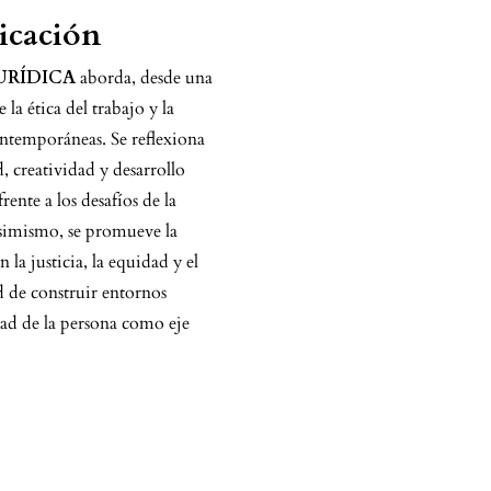
licación
URÍDICA
aborda, desde una
e la ética del trabajo y la
ntemporáneas. Se reflexiona
, creatividad y desarrollo
ente a los desafíos de la
Asimismo, se promueve la
 la justicia, la equidad y el
d de construir entornos
ad de la persona como eje
3d0fa0d6c6