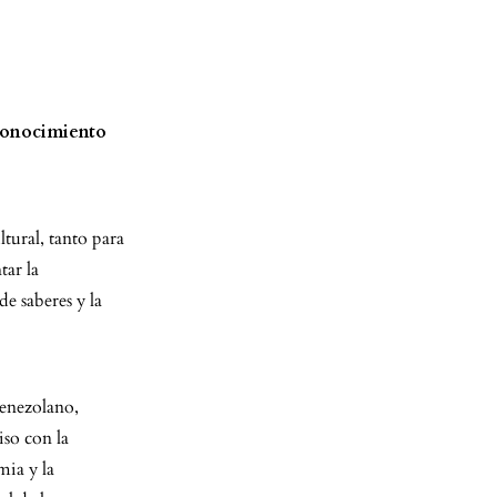
 conocimiento
tural, tanto para
tar la
de saberes y la
venezolano,
iso con la
mia y la