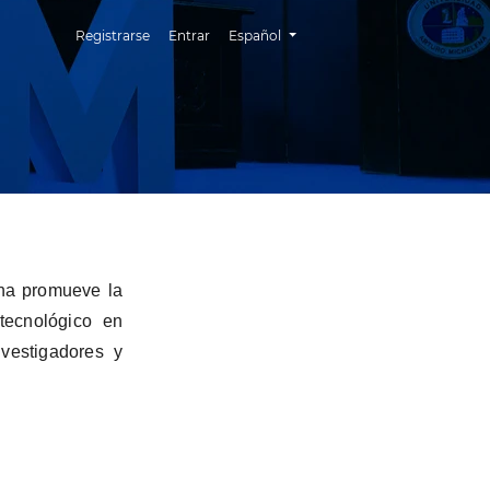
Cambiar el idioma. El idioma actual es:
Registrarse
Entrar
Español
ena promueve la
 tecnológico en
nvestigadores y