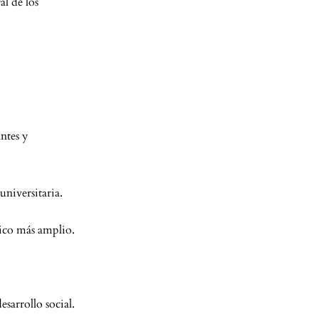
al de los
ntes y
universitaria.
lico más amplio.
sarrollo social.